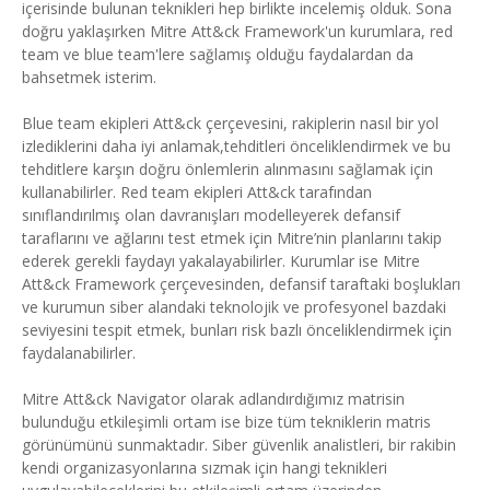
içerisinde bulunan teknikleri hep birlikte incelemiş olduk. Sona
doğru yaklaşırken Mitre Att&ck Framework'un kurumlara, red
team ve blue team'lere sağlamış olduğu faydalardan da
bahsetmek isterim.
Blue team ekipleri Att&ck çerçevesini, rakiplerin nasıl bir yol
izlediklerini daha iyi anlamak,tehditleri önceliklendirmek ve bu
tehditlere karşın doğru önlemlerin alınmasını sağlamak için
kullanabilirler. Red team ekipleri Att&ck tarafından
sınıflandırılmış olan davranışları modelleyerek defansif
taraflarını ve ağlarını test etmek için Mitre’nin planlarını takip
ederek gerekli faydayı yakalayabilirler. Kurumlar ise Mitre
Att&ck Framework çerçevesinden, defansif taraftaki boşlukları
ve kurumun siber alandaki teknolojik ve profesyonel bazdaki
seviyesini tespit etmek, bunları risk bazlı önceliklendirmek için
faydalanabilirler.
Mitre Att&ck Navigator olarak adlandırdığımız matrisin
bulunduğu etkileşimli ortam ise bize tüm tekniklerin matris
görünümünü sunmaktadır. Siber güvenlik analistleri, bir rakibin
kendi organizasyonlarına sızmak için hangi teknikleri