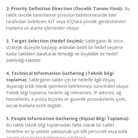
2. Priority Definition Direction (Öncelik Tanımı Yönü):
Bu
taktik öncelik tanımlarının yönünün belirlenmesinde lider
tarafından belirlenen KIT veya KIQ’lara yönelik gereksinimleri
toplama ve atama işleminden oluşur.
3. Target Selection (Hedef Seçimi):
Saldırganın ilk önce
stratejik düzeyde başlayıp ardından belirli bir hedef seçilene
kadar taktikleri daraltarak ilerlediği ve böylelikle bir hedef
belirlediği taktiktir.
4. Technical Information Gathering (Teknik bilgi
toplama):
Saldırganın saldırı için bir hedefle ilgili ihtiyaç
duyacağı kritik teknik işlemlerin belirlenmesi sürecinden oluşur.
Teknik bilgi toplama, hedefin ağ mimarisini, IP adresini, ağ
hizmetlerini, e-posta biçimini ve güvenlik prosedürlerini içerir,
ancak bunlarla sınırlı değildir.
5. People Information Gathering (Kişisel Bilgi Toplama):
Bu taktik teknik bilgi toplamadan farklı olarak bir saldırı
hedefine en iyi şekilde yaklaşmak için kilit personeli veya kritik
erişimi olan kişileri belirlemeye odaklanır.