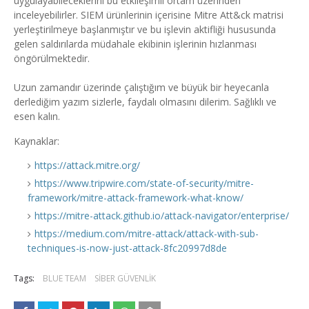
uygulayabileceklerini bu etkileşimli ortam üzerinden
inceleyebilirler. SIEM ürünlerinin içerisine Mitre Att&ck matrisi
yerleştirilmeye başlanmıştır ve bu işlevin aktifliği hususunda
gelen saldırılarda müdahale ekibinin işlerinin hızlanması
öngörülmektedir.
Uzun zamandır üzerinde çalıştığım ve büyük bir heyecanla
derlediğim yazım sizlerle, faydalı olmasını dilerim. Sağlıklı ve
esen kalın.
Kaynaklar:
https://attack.mitre.org/
https://www.tripwire.com/state-of-security/mitre-
framework/mitre-attack-framework-what-know/
https://mitre-attack.github.io/attack-navigator/enterprise/
https://medium.com/mitre-attack/attack-with-sub-
techniques-is-now-just-attack-8fc20997d8de
Tags:
BLUE TEAM
SİBER GÜVENLİK