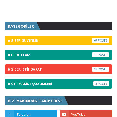
KATEGORİLER
SİBER GÜVENLİK
67
BLUE TEAM
46
SİBER İSTİHBARAT
18
CTF MAKİNE ÇÖZÜMLERİ
3
BIZI YAKINDAN TAKIP EDIN!