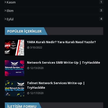
Kasım
1
Ekim
3
Eylül
4
POPÜLER İÇERİKLER
YARA Kuralı Nedir? Yara Kuralı Nasıl Yazılır?
3/10/2022
Network Services SMB Write-Up | TryHackMe
12/13/2020
Telnet Network Services Write-up |
TryHackMe
12/17/2020
İLETİŞİM FORMU