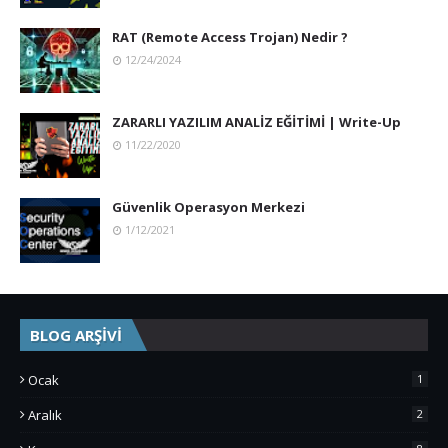
RAT (Remote Access Trojan) Nedir ?
12/24/2024
ZARARLI YAZILIM ANALİZ EĞİTİMİ | Write-Up
11/22/2020
Güvenlik Operasyon Merkezi
1/12/2021
BLOG ARŞİVİ
Ocak
1
Aralık
2