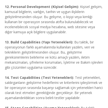
12. Personal Development (Kişisel Gelişim):
Kişisel gelişim,
kamusal bilgilerin, varlığın, tarihin ve uygun ilişkilerin
geliştirilmesinden oluşur. Bu gelişme, o kişiyi veya kimliği
kullanan bir operasyon sırasında atıfta bulunulabilecek ve
incelenebilecek sosyal medya hesabına, web sitesine veya
diğer kamuya açık bilgilere uygulanabilir.
13. Build Capabilities (Yapı Yetenekleri):
Bu taktik, bir
operasyonun farklı aşamalarında kullanılan yazılım, veri ve
tekniklerin geliştirilmesinden oluşur. Bu, geliştirme
gereksinimlerini belirleme ve kötü amaçlı yazılım, iletim
mekanizmaları, şifreleme korumaları, İşletme ve Bakım işlevleri
gibi çözümleri uygulama sürecidir.
14. Test Capabilities (Test Yetenekleri):
Test yetenekleri,
saldırganların geliştirme hedeflerini ve kriterlerini iyileştirmek ve
bir operasyon sırasında başarıyı sağlamak için yetenekleri harici
olarak test etmeleri gerektiğinde gerçekleşir. Bir yetenek
aşamalandırıldıktan sonra belirli testler yapılabilir.
15. Stage Capabilities (Aşama Yetenekleri):
Bu taktik,