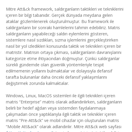
Mitre Att&ck framework, saldırganların taktikleri ve tekniklerini
içeren bir bilgi tabanıdır. Gerçek dünyada meydana gelen
ataklar gözlemlenerek oluşturulmuştur. Bu framework ile
saldırganların bir sonraki hamlelerini tahmin edebiliriz. Matris
saldırganların yapabileceği saldırı eylemlerini gösteren,
sistemlere nasıl sızdıkları, sızma işlemlerini gerçekleştirirken
nasıl bir yol izledikleri konusunda taktik ve teknikleri içeren bir
matristir. Matrisin ortaya çıkması, saldırganların davranışlarını
kategorize etme ihtiyacından doğmuştur. Çünkü saldırganlar
sürekli gündemde olan güvenlik yöntemleriyle tespit
edilmemenin yollarını bulmaktalar ve dolayısıyla defansif
tarafta bulunanlar daha önceki defansif yaklaşımlarını
değiştirmek zorunda kalmaktalar.
Windows, Linux, MacOS sistemleri ile ilgili teknikleri içeren
matris “Enterprise” matris olarak adlandırılırken, saldırganların
belirli bir hedef ağdan veya sistemden faydalanmaya
çalışmadan önce yaptıklarıyla ilgili taktik ve teknikler içeren
matris “Pre-Att&ck” ve mobil cihazlar için oluşturulan matris
“Mobile Att&ack” olarak adlandırılır. Mitre Att&ck web sayfası