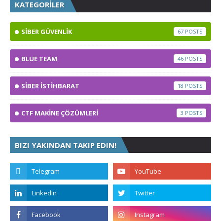
KATEGORİLER
SİBER GÜVENLİK
67
BLUE TEAM
46
SİBER İSTİHBARAT
18
CTF MAKİNE ÇÖZÜMLERİ
3
BIZI YAKINDAN TAKIP EDIN!