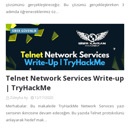
çözümünü gerçekleştireceğiz. Bu çözümü gerçekleştirirken 3
adımda öğreneceklerimiz öz…
SİBER GÜVENLİK
Telnet Network Services Write-up
| TryHackMe
Züleyha Ay
12/17/2020
Merhabalar. Bu makalede TryHackMe Network Services yazı
serisinin ikincisine devam edeceğim. Bu yazıda Telnet protokolünü
anlayarak hedef mak…