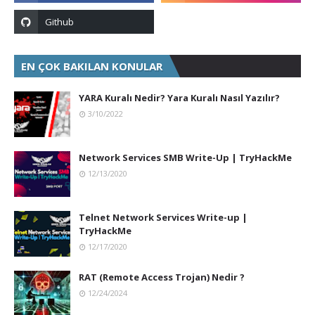
EN ÇOK BAKILAN KONULAR
YARA Kuralı Nedir? Yara Kuralı Nasıl Yazılır?
3/10/2022
Network Services SMB Write-Up | TryHackMe
12/13/2020
Telnet Network Services Write-up |
TryHackMe
12/17/2020
RAT (Remote Access Trojan) Nedir ?
12/24/2024