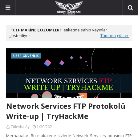
CTF MAKİNE ÇÖZÜMLERİ
etiketine sahip yayınlar
gösteriliyor
Tümünü göster
SİBER GÜVENLİK
Network Services FTP Protokolü
Write-up | TryHackMe
Züleyha Ay
1/20/2021
Merhabalar. Bu makalede sizlerle Network Services odasının FTP