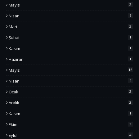
Mayıs
2
Nisan
5
Mart
3
Şubat
1
Kasım
1
Haziran
1
Mayıs
16
Nisan
4
Ocak
2
Aralık
2
Kasım
1
Ekim
3
Eylül
4