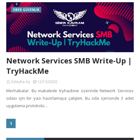
SİBER GÜVENLİK
Network Services SMB Write-Up |
TryHackMe
Züleyha Ay
12/13/2020
Merhabalar. Bu makalede tryhackme üzerinde Network Services
odası için bir yazı hazırlamaya çalıştım. Bu oda içerisinde 3 adet
uygulama protokolü…
1