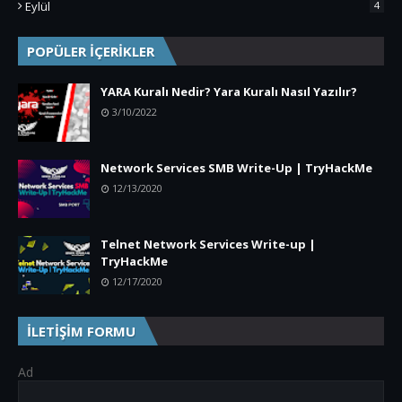
Eylül
4
POPÜLER İÇERİKLER
YARA Kuralı Nedir? Yara Kuralı Nasıl Yazılır?
3/10/2022
Network Services SMB Write-Up | TryHackMe
12/13/2020
Telnet Network Services Write-up |
TryHackMe
12/17/2020
İLETİŞİM FORMU
Ad