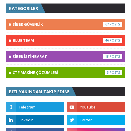
KATEGORİLER
SİBER GÜVENLİK
67
BLUE TEAM
46
SİBER İSTİHBARAT
18
CTF MAKİNE ÇÖZÜMLERİ
3
BIZI YAKINDAN TAKIP EDIN!