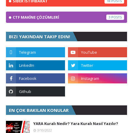
SİBER İSTİHBARAT
18
CTF MAKİNE ÇÖZÜMLERİ
3
BIZI YAKINDAN TAKIP EDIN!
EN ÇOK BAKILAN KONULAR
YARA Kuralı Nedir? Yara Kuralı Nasıl Yazılır?
3/10/2022