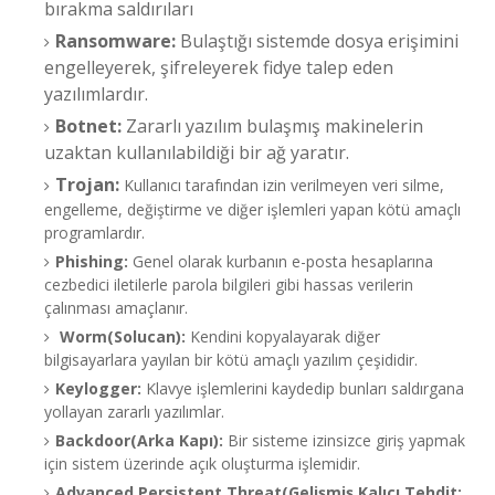
bırakma saldırıları
Ransomware:
Bulaştığı sistemde dosya erişimini
engelleyerek, şifreleyerek fidye talep eden
yazılımlardır.
Botnet:
Zararlı yazılım bulaşmış makinelerin
uzaktan kullanılabildiği bir ağ yaratır.
Trojan:
Kullanıcı tarafından izin verilmeyen veri silme,
engelleme, değiştirme ve diğer işlemleri yapan kötü amaçlı
programlardır.
Phishing:
Genel olarak kurbanın e-posta hesaplarına
cezbedici iletilerle parola bilgileri gibi hassas verilerin
çalınması amaçlanır.
Worm(Solucan):
Kendini kopyalayarak diğer
bilgisayarlara yayılan bir kötü amaçlı yazılım çeşididir.
Keylogger:
Klavye işlemlerini kaydedip bunları saldırgana
yollayan zararlı yazılımlar.
Backdoor(Arka Kapı):
Bir sisteme izinsizce giriş yapmak
için sistem üzerinde açık oluşturma işlemidir.
Advanced Persistent Threat(Gelişmiş Kalıcı Tehdit: