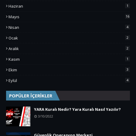
Haziran
1
Mayıs
16
Nisan
4
Ocak
2
Aralık
2
Kasım
1
Ekim
3
Eylül
4
POPÜLER İÇERİKLER
YARA Kuralı Nedir? Yara Kuralı Nasıl Yazılır?
3/10/2022
Güvenlik Operasyon Merkezi