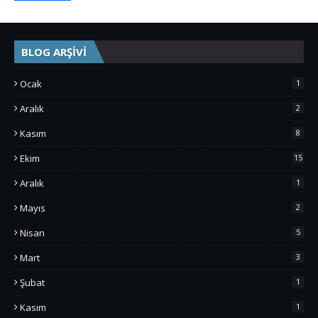
BLOG ARŞİVİ
Ocak
1
Aralık
2
Kasım
8
Ekim
15
Aralık
1
Mayıs
2
Nisan
5
Mart
3
Şubat
1
Kasım
1