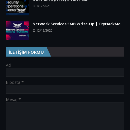
1/12/2021
Network Services SMB Write-Up | TryHackMe
12/13/2020
İLETİŞİM FORMU
Ad
E-posta
*
Mesaj
*