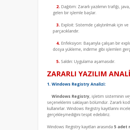
2.
Dağıtım: Zararlı yazılımın trafiği, ja
gelen bir işlemle başlar.
3.
Exploit: Sistemde çalıştırılmak için ve
parçacıklarıdır.
4.
Enfeksiyon: Başarıyla çalışan bir expl
dosya yükleme, indirme gibi işlemleri ger
5.
Saldırı: Uygulama aşamasıdır.
ZARARLI YAZILIM ANAL
1. Windows
Registry
Analizi:
Windows
Registry
, işletim sisteminin v
seçeneklerini saklayan bölümdür. Zararlı kodl
kullanırlar. Windows
Registry
kayıtlarını inc
gerçekleşmediğini tespit edebiliriz.
Windows Registry kayıtları arasında
5 adet 