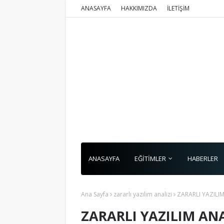
ANASAYFA
HAKKIMIZDA
İLETİŞİM
ANASAYFA
EĞİTİMLER
HABERLER
Ana Sayfa
zararlı yazılım analizi
ZARARLI YAZILIM
ZARARLI YAZILIM ANA