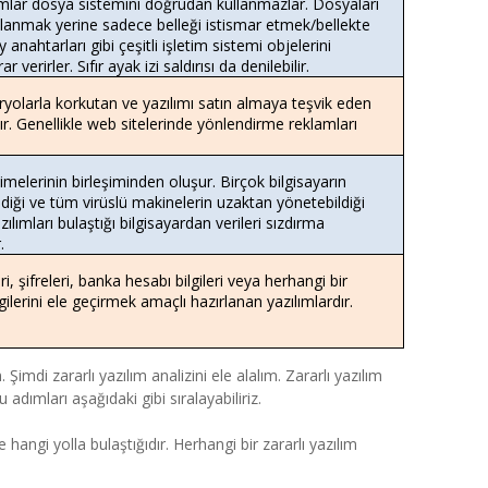
lımlar dosya sistemini doğrudan kullanmazlar. Dosyaları
llanmak yerine sadece belleği istismar etmek/bellekte
 anahtarları gibi çeşitli işletim sistemi objelerini
 verirler. Sıfır ayak izi saldırısı da denilebilir.
olarla korkutan ve yazılımı satın almaya teşvik eden
dır. Genellikle web sitelerinde yönlendirme reklamları
.
elerinin birleşiminden oluşur. Birçok bilgisayarın
ldiği ve tüm virüslü makinelerin uzaktan yönetebildiği
zılımları bulaştığı bilgisayardan verileri sızdırma
.
eri, şifreleri, banka hesabı bilgileri veya herhangi bir
ilerini ele geçirmek amaçlı hazırlanan yazılımlardır.
Şimdi zararlı yazılım analizini ele alalım. Zararlı yazılım
 adımları aşağıdaki gibi sıralayabiliriz.
 hangi yolla bulaştığıdır. Herhangi bir zararlı yazılım