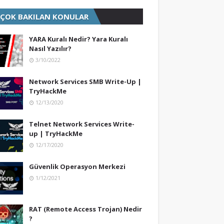
 ÇOK BAKILAN KONULAR
YARA Kuralı Nedir? Yara Kuralı
Nasıl Yazılır?
3/10/2022
Network Services SMB Write-Up |
TryHackMe
12/13/2020
Telnet Network Services Write-
up | TryHackMe
12/17/2020
Güvenlik Operasyon Merkezi
1/12/2021
RAT (Remote Access Trojan) Nedir
?