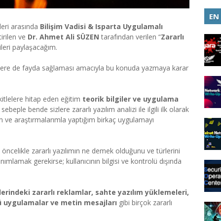
EN
leri arasında
Bilişim Vadisi & Isparta Uygulamalı
tirilen ve
Dr. Ahmet Ali SÜZEN
tarafından verilen “
Zararlı
gileri paylaşacağım.
sizlere de fayda sağlaması amacıyla bu konuda yazmaya karar
 kitlelere hitap eden eğitim
teorik bilgiler ve uygulama
beple bende sizlere zararlı yazılım analizi ile ilgili ilk olarak
tim ve araştırmalarımla yaptığım birkaç uygulamayı
n öncelikle zararlı yazılımın ne demek olduğunu ve türlerini
nımlamak gerekirse; kullanıcının bilgisi ve kontrolü dışında
lerindeki zararlı reklamlar, sahte yazılım yüklemeleri,
slü uygulamalar ve metin mesajları
gibi birçok zararlı