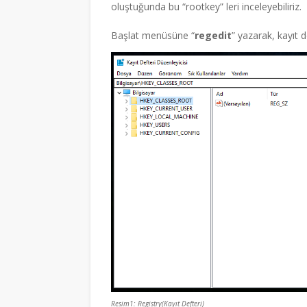
oluştuğunda bu “rootkey” leri inceleyebiliriz.
Başlat menüsüne “
regedit
” yazarak, kayıt d
Resim1: Registry(Kayıt Defteri)