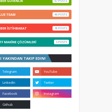
İBER GÜVENLİK
67
LUE TEAM
46
İBER İSTİHBARAT
18
TF MAKİNE ÇÖZÜMLERİ
3
ZI YAKINDAN TAKIP EDIN!