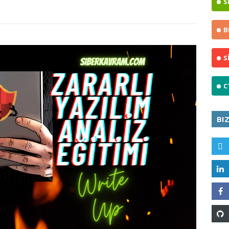
S
B
S
C
BI