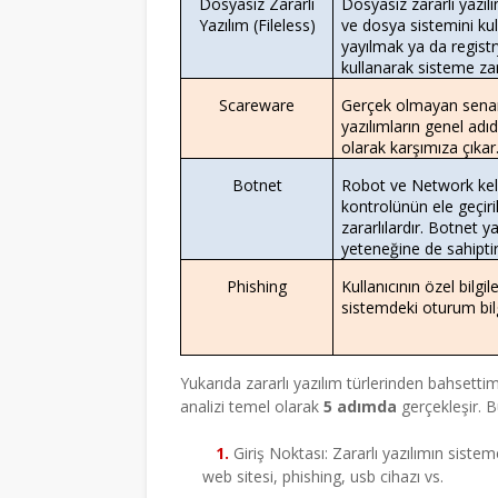
Dosyasız Zararlı
Dosyasız zararlı yazı
Yazılım (Fileless)
ve dosya sistemini ku
yayılmak ya da registry
kullanarak sisteme zarar
Scareware
Gerçek olmayan senary
yazılımların genel adı
olarak karşımıza çıkar
Botnet
Robot ve Network kelim
kontrolünün ele geçiri
zararlılardır. Botnet ya
yeteneğine de sahiptir
Phishing
Kullanıcının özel bilgil
sistemdeki oturum bilg
Yukarıda zararlı yazılım türlerinden bahsettim. 
analizi temel olarak
5 adımda
gerçekleşir. Bu
1.
Giriş Noktası: Zararlı yazılımın sisteme
web sitesi, phishing, usb cihazı vs.