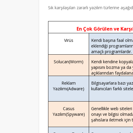
Sık karşılaşılan zararlı yazılım türlerine aşağ
En Çok Görülen ve Karşıl
Virüs
Kendi başına faal olma
eklendiği programların
amaçlı programlardır.
Solucan(Worm)
Kendi kendine kopyala
yapısını bozma ya da y
açıklarından faydalanar
Reklam
Bilgisayarlara bazı y
Yazılımı(Adware)
kullanıcıları farklı site
Casus
Genellikle web siteler
Yazılım(Spyware)
onayı ve bilgisi olmad
şahıslara iletmek için 