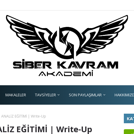
MAKALELER
TAVSİYELER
SON PAYLAŞIMLAR
HAKKIMIZ
 ANALİZ EĞİTİMİ | Write-Up
KA
LİZ EĞİTİMİ | Write-Up