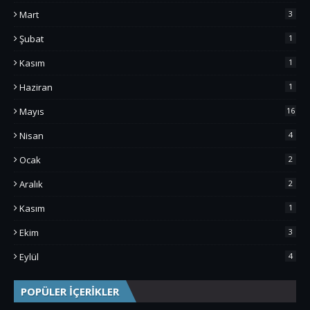
Mart
3
Şubat
1
Kasım
1
Haziran
1
Mayıs
16
Nisan
4
Ocak
2
Aralık
2
Kasım
1
Ekim
3
Eylül
4
POPÜLER İÇERİKLER