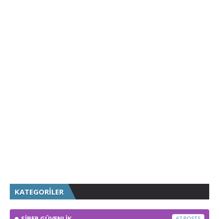
KATEGORİLER
SİBER GÜVENLİK
67