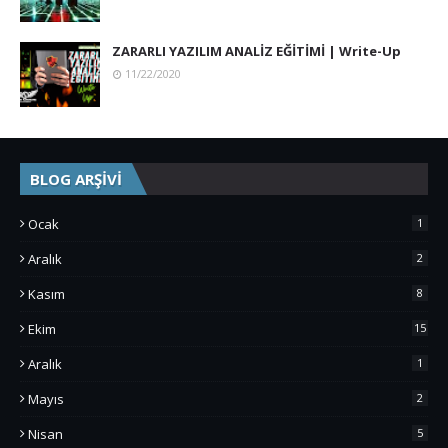
ZARARLI YAZILIM ANALİZ EĞİTİMİ | Write-Up
11/22/2020
BLOG ARŞİVİ
Ocak
1
Aralık
2
Kasım
8
Ekim
15
Aralık
1
Mayıs
2
Nisan
5