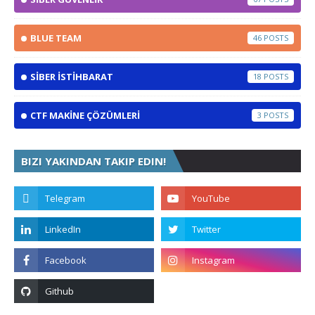
BLUE TEAM
46
SİBER İSTİHBARAT
18
CTF MAKİNE ÇÖZÜMLERİ
3
BIZI YAKINDAN TAKIP EDIN!