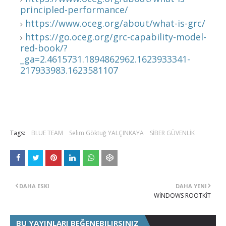
principled-performance/
https://www.oceg.org/about/what-is-grc/
https://go.oceg.org/grc-capability-model-
red-book/?
_ga=2.4615731.1894862962.1623933341-
217933983.1623581107
Tags:
BLUE TEAM
Selim Göktuğ YALÇINKAYA
SİBER GÜVENLİK
DAHA ESKI
DAHA YENI
WİNDOWS ROOTKİT
BU YAYINLARI BEĞENEBILIRSINIZ