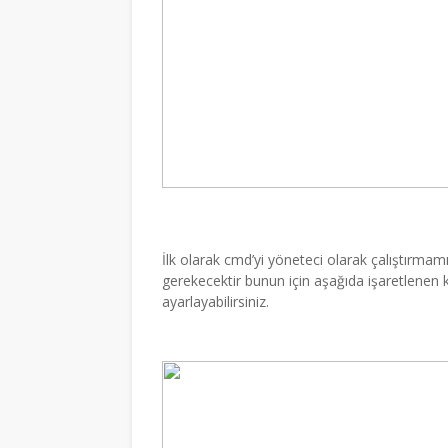
İlk olarak cmd’yi yöneteci olarak çalıştır
gerekecektir bunun için aşağıda işaretlene
ayarlayabilirsiniz.