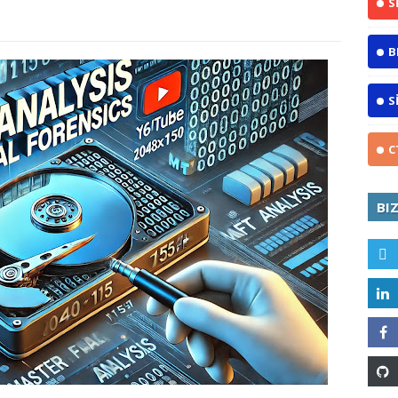
S
B
S
C
BI