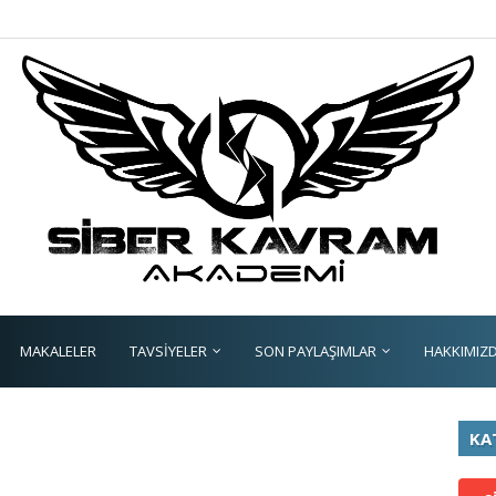
MAKALELER
TAVSİYELER
SON PAYLAŞIMLAR
HAKKIMIZ
KA