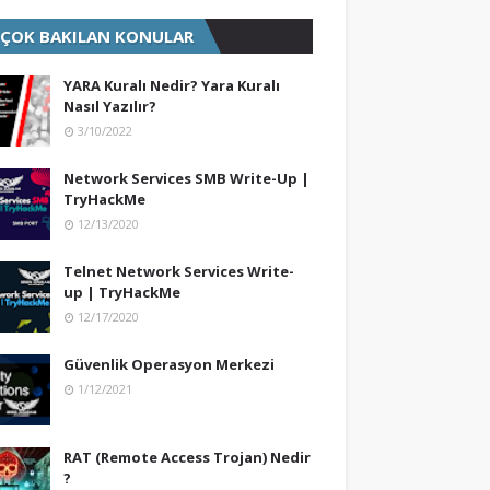
 ÇOK BAKILAN KONULAR
YARA Kuralı Nedir? Yara Kuralı
Nasıl Yazılır?
3/10/2022
Network Services SMB Write-Up |
TryHackMe
12/13/2020
Telnet Network Services Write-
up | TryHackMe
12/17/2020
Güvenlik Operasyon Merkezi
1/12/2021
RAT (Remote Access Trojan) Nedir
?