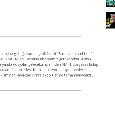
jın içine girildiği zaman şekil 2’deki “Basic data partition”
NONME [NTFS] kısmına tıklamamız gerekecektir. Açılan
a yanda dosyalar gelecektir içlerinden $MFT dosyasını bulup
mı olan “Export Files” kısmına tıklıyoruz export edilecek
ısmına tıkladıktan sonra export etme tamamlanacaktır.