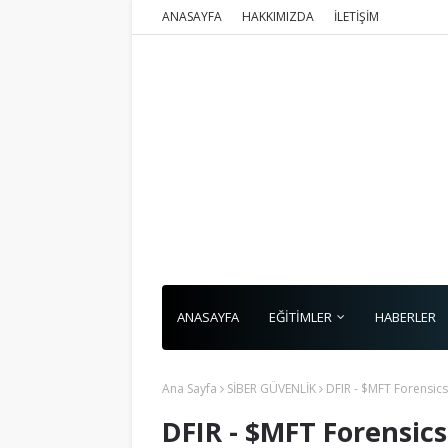
ANASAYFA
HAKKIMIZDA
İLETİŞİM
ANASAYFA
EĞİTİMLER
HABERLER
Ana Sayfa
SİBER GÜVENLİK
DFIR - $MFT Forensics
DFIR - $MFT Forensics