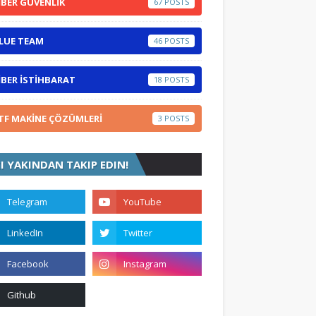
İBER GÜVENLİK
67
LUE TEAM
46
İBER İSTİHBARAT
18
TF MAKİNE ÇÖZÜMLERİ
3
ZI YAKINDAN TAKIP EDIN!