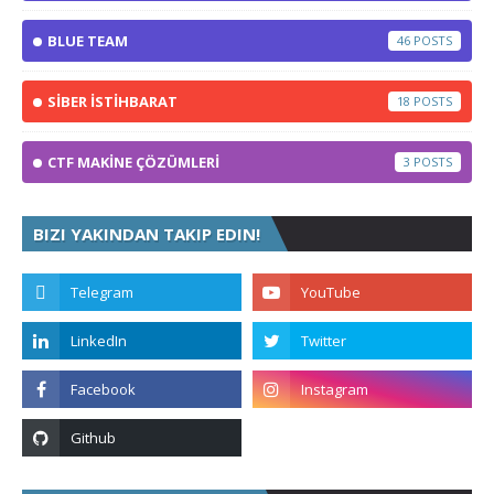
BLUE TEAM
46
SİBER İSTİHBARAT
18
CTF MAKİNE ÇÖZÜMLERİ
3
BIZI YAKINDAN TAKIP EDIN!