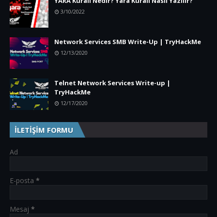
YARA Kuralı Nedir? Yara Kuralı Nasıl Yazılır?
3/10/2022
Network Services SMB Write-Up | TryHackMe
12/13/2020
Telnet Network Services Write-up |
TryHackMe
12/17/2020
İLETİŞİM FORMU
Ad
E-posta
*
Mesaj
*