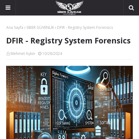
Ana Sayfa
SİBER GÜVENLİK
DFIR - Registry System Forensics
DFIR - Registry System Forensics
Mehmet Aşkın
10/28/2024