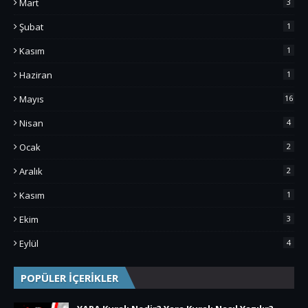
Mart
3
Şubat
1
Kasım
1
Haziran
1
Mayıs
16
Nisan
4
Ocak
2
Aralık
2
Kasım
1
Ekim
3
Eylül
4
POPÜLER İÇERİKLER