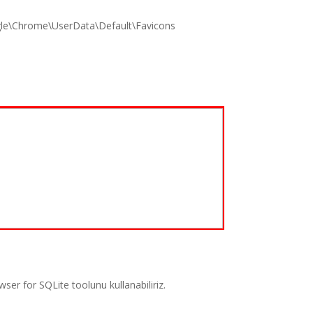
le\Chrome\UserData\Default\Favicons
er for SQLite toolunu kullanabiliriz.