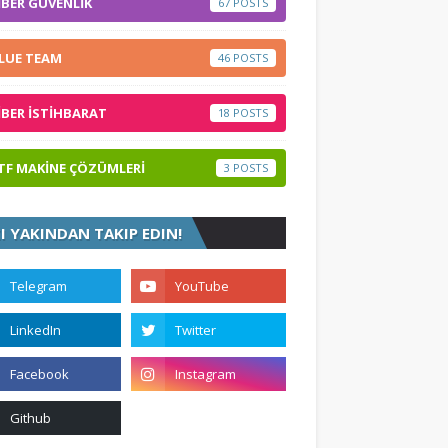
İBER GÜVENLİK
67
LUE TEAM
46
İBER İSTİHBARAT
18
TF MAKİNE ÇÖZÜMLERİ
3
ZI YAKINDAN TAKIP EDIN!