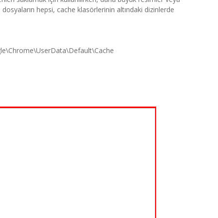
dosyaların hepsi, cache klasörlerinin altındaki dizinlerde
le\Chrome\UserData\Default\Cache