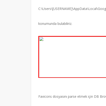
C:\Users\[USERNAME]\AppData\Local\Goog
konumunda bulabiliriz.
Favicons dosyasını parse etmek için DB Brows