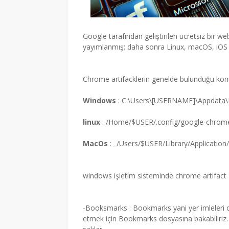
Google tarafından geliştirilen ücretsiz bir w
yayımlanmış; daha sonra Linux, macOS, iOS ve
Chrome artifacklerin genelde bulunduğu ko
Windows
: C:\Users\[USERNAME]\Appdata
linux
: /Home/$USER/.config/google-chrom
MacOs
: _/Users/$USER/Library/Applicatio
windows işletim sisteminde chrome artifact a
-Booksmarks : Bookmarks yani yer imleleri ol
etmek için Bookmarks dosyasına bakabiliriz