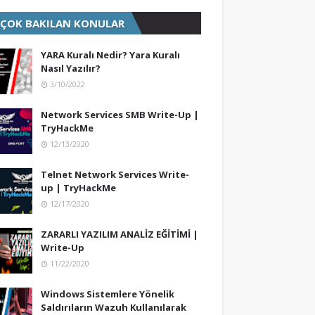
 ÇOK BAKILAN KONULAR
YARA Kuralı Nedir? Yara Kuralı
Nasıl Yazılır?
3/10/2022
Network Services SMB Write-Up |
TryHackMe
12/13/2020
Telnet Network Services Write-
up | TryHackMe
12/17/2020
ZARARLI YAZILIM ANALİZ EĞİTİMİ |
Write-Up
11/22/2020
Windows Sistemlere Yönelik
Saldırıların Wazuh Kullanılarak