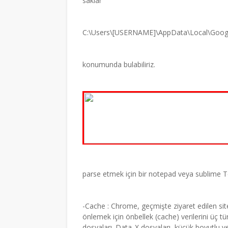
saklar
C:\Users\[USERNAME]\AppData\Local\Goog
konumunda bulabiliriz.
parse etmek için bir notepad veya sublime Tex
-Cache : Chrome, geçmişte ziyaret edilen sitel
önlemek için önbellek (cache) verilerini üç t
dosyaları. Data_X dosyaları, küçük boyutlu ve