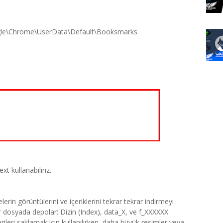
le\Chrome\UserData\Default\Booksmarks
t kullanabiliriz.
erin görüntülerini ve içeriklerini tekrar tekrar indirmeyi
ür dosyada depolar: Dizin (Index), data_X, ve f_XXXXXX
rileri saklamak için kullanılırken, daha büyük resimler veya