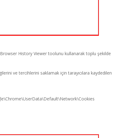
 Browser History Viewer toolunu kullanarak toplu şekilde
gilerini ve tercihlerini saklamak için tarayıcılara kaydedilen
le\Chrome\UserData\Default\Network\Cookies