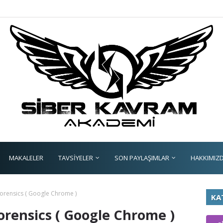
MAKALELER
TAVSİYELER
SON PAYLAŞIMLAR
HAKKIMIZ
orensics ( Google Chrome )
KA
orensics ( Google Chrome )