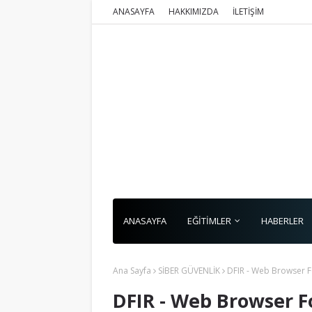
ANASAYFA
HAKKIMIZDA
İLETİŞİM
ANASAYFA
EĞİTİMLER
HABERLER
Ana Sayfa
SİBER GÜVENLİK
DFIR - Web Browser F
DFIR - Web Browser F