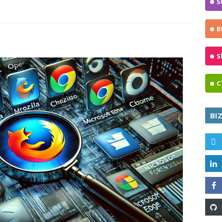
S
B
S
C
BI