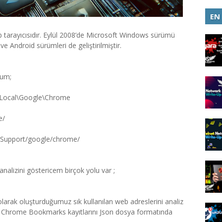
EN
eb tarayıcısıdır. Eylül 2008’de Microsoft Windows sürümü
 Android sürümleri de geliştirilmiştir.
num;
\Local\Google\Chrome
e/
n/Support/google/chrome/
nalizini göstericem birçok yolu var ;
arak oluşturduğumuz sık kullanılan web adreslerini analiz
. Chrome Bookmarks kayıtlarını Json dosya formatında