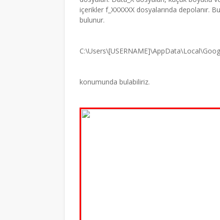
içerikler f_XXXXXX dosyalarında depolanır. Bu 
bulunur.
C:\Users\[USERNAME]\AppData\Local\Goog
konumunda bulabiliriz.