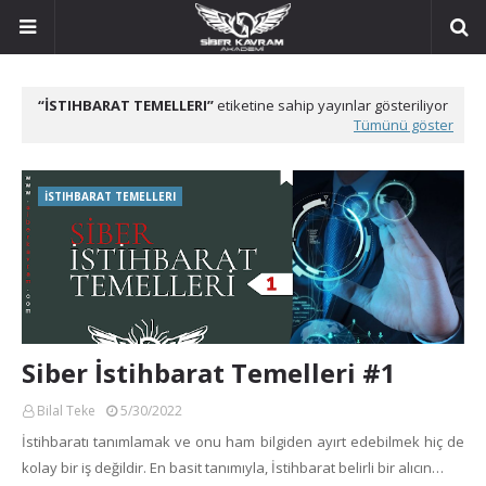
İSTIHBARAT TEMELLERI
etiketine sahip yayınlar gösteriliyor
Tümünü göster
İSTIHBARAT TEMELLERI
Siber İstihbarat Temelleri #1
Bilal Teke
5/30/2022
İstihbaratı tanımlamak ve onu ham bilgiden ayırt edebilmek hiç de
kolay bir iş değildir. En basit tanımıyla, İstihbarat belirli bir alıcın…