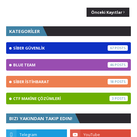
Önceki Kayıtlar
KATEGORİLER
SİBER GÜVENLİK
67
BLUE TEAM
46
SİBER İSTİHBARAT
18
CTF MAKİNE ÇÖZÜMLERİ
3
BIZI YAKINDAN TAKIP EDIN!