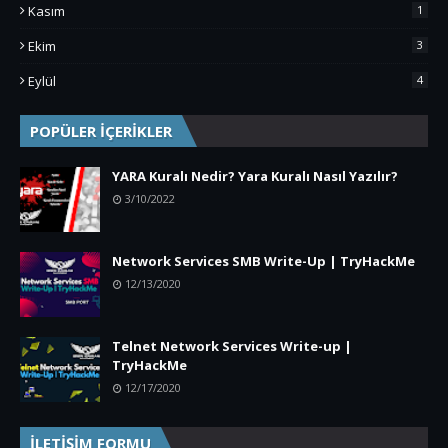
Kasım
1
Ekim
3
Eylül
4
POPÜLER İÇERİKLER
YARA Kuralı Nedir? Yara Kuralı Nasıl Yazılır?
3/10/2022
Network Services SMB Write-Up | TryHackMe
12/13/2020
Telnet Network Services Write-up |
TryHackMe
12/17/2020
İLETİŞİM FORMU