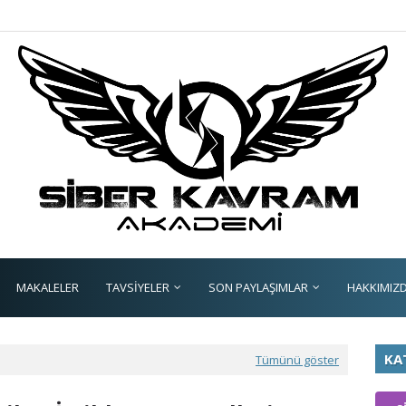
MAKALELER
TAVSİYELER
SON PAYLAŞIMLAR
HAKKIMIZ
KA
Tümünü göster