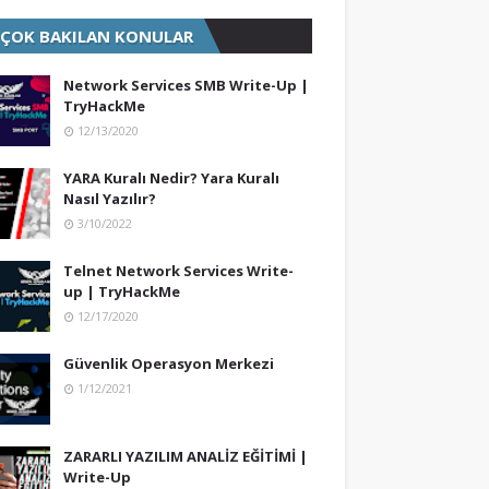
 ÇOK BAKILAN KONULAR
Network Services SMB Write-Up |
TryHackMe
12/13/2020
YARA Kuralı Nedir? Yara Kuralı
Nasıl Yazılır?
3/10/2022
Telnet Network Services Write-
up | TryHackMe
12/17/2020
Güvenlik Operasyon Merkezi
1/12/2021
ZARARLI YAZILIM ANALİZ EĞİTİMİ |
Write-Up