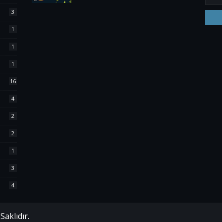
3
1
1
1
16
4
2
2
1
3
4
aklıdır.