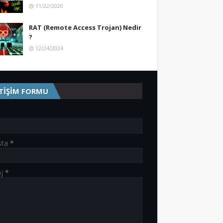
11/22/2020
RAT (Remote Access Trojan) Nedir
?
12/24/2024
ETİŞİM FORMU
sta
*
aj
*