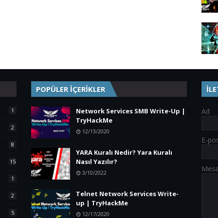
POPÜLER İÇERİKLER
İL
1
Network Services SMB Write-Up |
Ad
TryHackMe
2
12/13/2020
E-po
8
YARA Kuralı Nedir? Yara Kuralı
Nasıl Yazılır?
15
Mes
3/10/2022
1
Telnet Network Services Write-
2
up | TryHackMe
5
12/17/2020