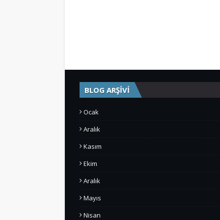
BLOG ARŞİVİ
Ocak
Aralık
Kasım
Ekim
Aralık
Mayıs
Nisan