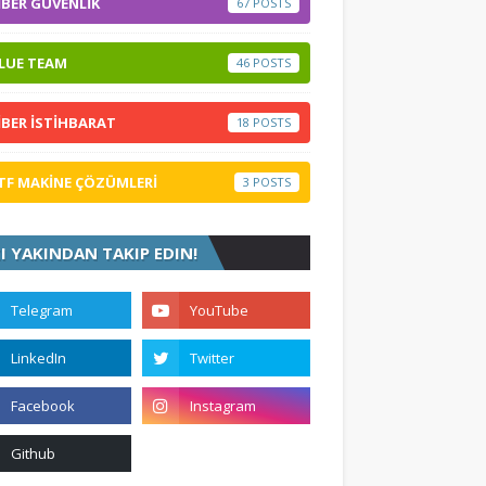
İBER GÜVENLİK
67
LUE TEAM
46
İBER İSTİHBARAT
18
TF MAKİNE ÇÖZÜMLERİ
3
ZI YAKINDAN TAKIP EDIN!