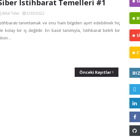
Siber İstihbarat Temelleri #1
S
Bilal Teke
5/30/2022
B
İstihbaratı tanımlamak ve onu ham bilgiden ayırt edebilmek hiç
e kolay bir iş değildir. En basit tanımıyla, İstihbarat belirli bir
S
lıcın…
C
Önceki Kayıtlar
BI