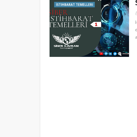
İSTIHBARAT TEMELLERI
d
a