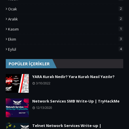
Ocak
2
Aralık
2
Kasım
1
Ekim
3
Eylül
4
POPÜLER İÇERİKLER
YARA Kuralı Nedir? Yara Kuralı Nasıl Yazılır?
3/10/2022
Network Services SMB Write-Up | TryHackMe
12/13/2020
Telnet Network Services Write-up |