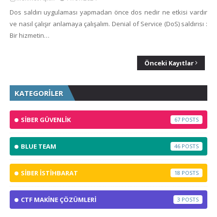
Dos saldırı uygulaması yapmadan önce dos nedir ne etkisi vardır
ve nasıl çalışır anlamaya çalışalım. Denial of Service (DoS) saldırısı :
Bir hizmetin…
Önceki Kayıtlar
KATEGORİLER
SİBER GÜVENLİK
67
BLUE TEAM
46
SİBER İSTİHBARAT
18
CTF MAKİNE ÇÖZÜMLERİ
3