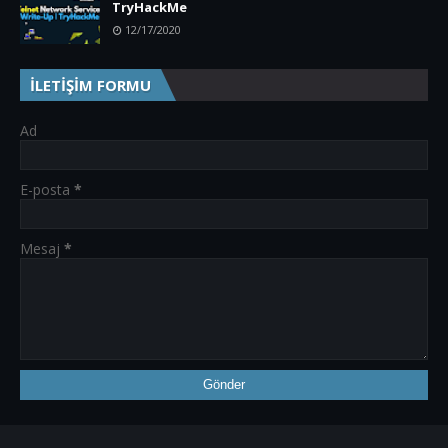
TryHackMe
12/17/2020
İLETİŞİM FORMU
Ad
E-posta
*
Mesaj
*