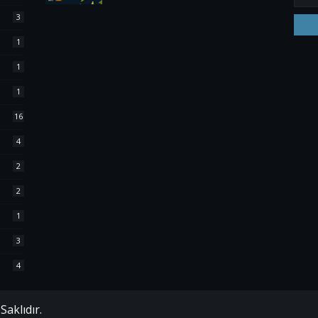
3
1
1
1
16
4
2
2
1
3
4
aklıdır.