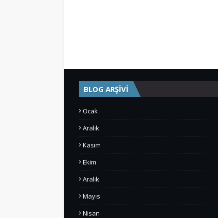
BLOG ARŞİVİ
Ocak
Aralık
Kasım
Ekim
Aralık
Mayıs
Nisan