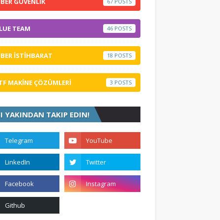
İBER GÜVENLİK
67
LUE TEAM
46
İBER İSTİHBARAT
18
TF MAKİNE ÇÖZÜMLERİ
3
ZI YAKINDAN TAKIP EDIN!