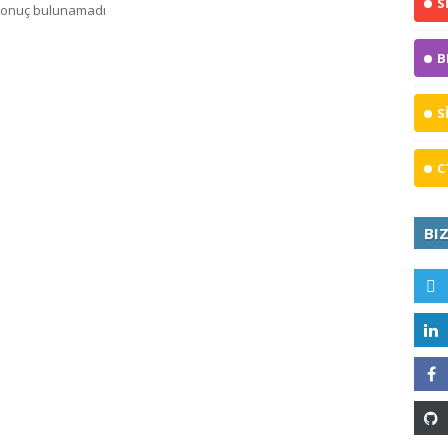
S
onuç bulunamadı
B
S
C
BI