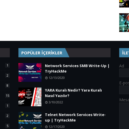
POPÜLER İÇERİKLER
İL
1
Network Services SMB Write-Up |
Ad
TryHackMe
2
12/13/2020
E-po
8
YARA Kuralı Nedir? Yara Kuralı
Nasıl Yazılır?
15
Mes
3/10/2022
1
Telnet Network Services Write-
2
up | TryHackMe
5
12/17/2020