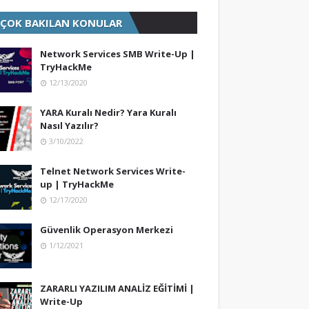
 ÇOK BAKILAN KONULAR
Network Services SMB Write-Up |
TryHackMe
12/13/2020
YARA Kuralı Nedir? Yara Kuralı
Nasıl Yazılır?
3/10/2022
Telnet Network Services Write-
up | TryHackMe
12/17/2020
Güvenlik Operasyon Merkezi
1/12/2021
ZARARLI YAZILIM ANALİZ EĞİTİMİ |
Write-Up