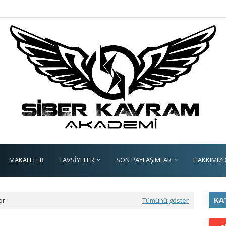
MAKALELER
TAVSİYELER
SON PAYLAŞIMLAR
HAKKIMIZ
KA
or
Tümünü göster