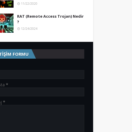
11/22/2020
RAT (Remote Access Trojan) Nedir
?
12/24/2024
ETİŞİM FORMU
sta
*
aj
*