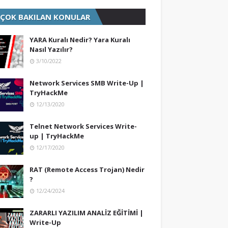
 ÇOK BAKILAN KONULAR
YARA Kuralı Nedir? Yara Kuralı
Nasıl Yazılır?
3/10/2022
Network Services SMB Write-Up |
TryHackMe
12/13/2020
Telnet Network Services Write-
up | TryHackMe
12/17/2020
RAT (Remote Access Trojan) Nedir
?
12/24/2024
ZARARLI YAZILIM ANALİZ EĞİTİMİ |
Write-Up