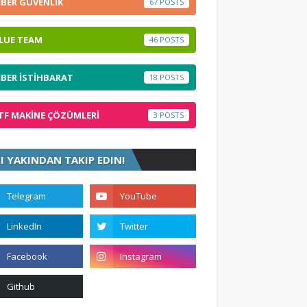
İBER GÜVENLİK
67
LUE TEAM
46
İBER İSTİHBARAT
18
TF MAKİNE ÇÖZÜMLERİ
3
ZI YAKINDAN TAKIP EDIN!