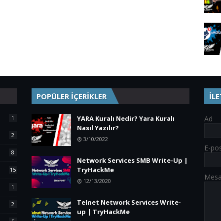
POPÜLER İÇERİKLER
İL
1
YARA Kuralı Nedir? Yara Kuralı
Ad
Nasıl Yazılır?
2
3/10/2022
E-po
8
Network Services SMB Write-Up |
TryHackMe
15
Mes
12/13/2020
1
Telnet Network Services Write-
2
up | TryHackMe