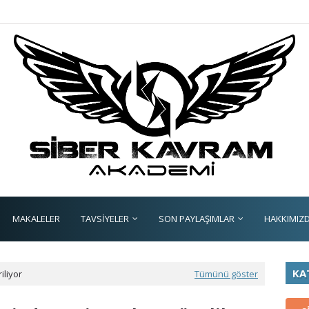
MAKALELER
TAVSİYELER
SON PAYLAŞIMLAR
HAKKIMIZ
KA
iliyor
Tümünü göster