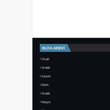
BLOG ARŞİVİ
Ocak
Aralık
Kasım
Ekim
Aralık
Mayıs