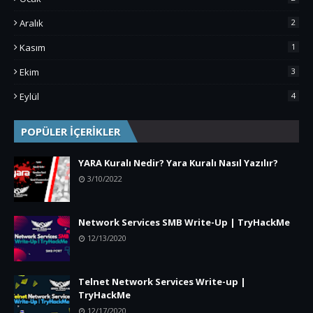
Aralık
2
Kasım
1
Ekim
3
Eylül
4
POPÜLER İÇERİKLER
YARA Kuralı Nedir? Yara Kuralı Nasıl Yazılır?
3/10/2022
Network Services SMB Write-Up | TryHackMe
12/13/2020
Telnet Network Services Write-up |
TryHackMe
12/17/2020