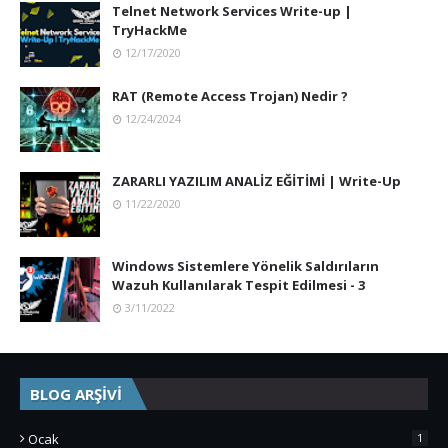
Telnet Network Services Write-up |
TryHackMe
12/17/2020
RAT (Remote Access Trojan) Nedir ?
12/24/2024
ZARARLI YAZILIM ANALİZ EĞİTİMİ | Write-Up
11/22/2020
Windows Sistemlere Yönelik Saldırıların
Wazuh Kullanılarak Tespit Edilmesi - 3
3/11/2022
BLOG ARŞİVİ
Ocak
1