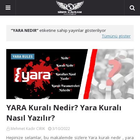
YARA NEDIR
etiketine sahip yayınlar gösteriliyor
Tümünü göster
YARA RULES
YARA Kuralı Nedir? Yara Kuralı
Nasıl Yazılır?
Mehmet Kadir CIRIK
3/10/2022
Hepinize selamlar, bu makalemde sizlere Yara kuralı nedir , yara