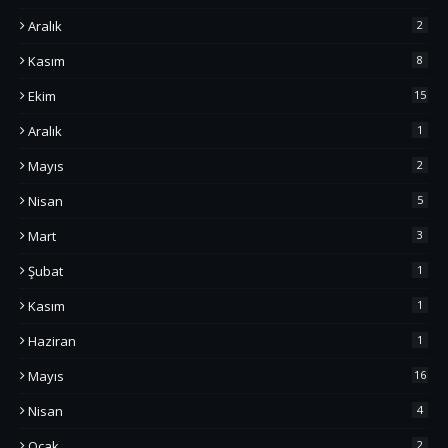
Aralık
2
Kasım
8
Ekim
15
Aralık
1
Mayıs
2
Nisan
5
Mart
3
Şubat
1
Kasım
1
Haziran
1
Mayıs
16
Nisan
4
Ocak
2