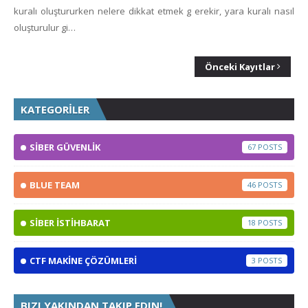
kuralı oluştururken nelere dikkat etmek g erekir, yara kuralı nasıl
oluşturulur gi…
Önceki Kayıtlar
KATEGORİLER
SİBER GÜVENLİK
67
BLUE TEAM
46
SİBER İSTİHBARAT
18
CTF MAKİNE ÇÖZÜMLERİ
3
BIZI YAKINDAN TAKIP EDIN!